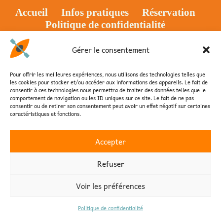
Accueil
Infos pratiques
Réservation
Politique de confidentialité
Mentions légales
Gérer le consentement
Copyright © 2026 - Créé et développé par
Des Clics Et Vous
, Informatique et
Pour offrir les meilleures expériences, nous utilisons des technologies telles que
Communication, 85800 Saint-Gilles-Croix-de-Vie, 85470 Brétignolles-sur-
les cookies pour stocker et/ou accéder aux informations des appareils. Le fait de
Mer
consentir à ces technologies nous permettra de traiter des données telles que le
comportement de navigation ou les ID uniques sur ce site. Le fait de ne pas
consentir ou de retirer son consentement peut avoir un effet négatif sur certaines
caractéristiques et fonctions.
Accepter
Refuser
Voir les préférences
Politique de confidentialité