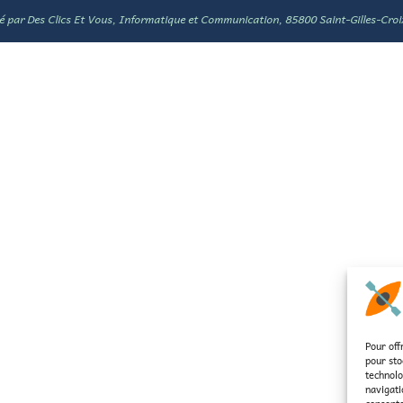
pé par
Des Clics Et Vous
, Informatique et Communication, 85800 Saint-Gilles-Croi
Pour off
pour sto
technolo
navigati